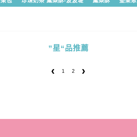
堅果包
珍珠奶茶 鳳梨酥-波波堤
鳳梨酥
堅果聚
”星“品推薦
1
2