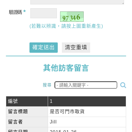
*
驗證碼
(若難以辨識，請按上圖重新產生)
確定送出
清空重填
其他訪客留言
搜尋
編號
1
留言標題
是否可門市取貨
留言者
Jill