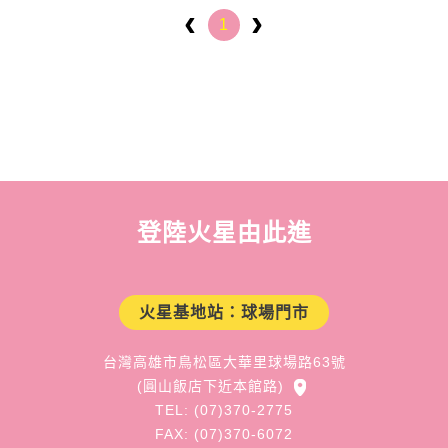
1
登陸火星由此進
火星基地站：球場門市
台灣高雄市鳥松區大華里球場路63號
(圓山飯店下近本館路)
TEL: (07)370-2775
FAX: (07)370-6072