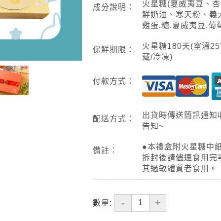
火星糖(夏威夷豆、
成分說明：
鮮奶油、寒天粉、義大
雞蛋.糖.夏威夷豆.葡
火星糖180天(室溫2
保鮮期限：
藏/冷凍)
付款方式：
出貨時傳送簡訊通知
配送方式：
告知~
●本禮盒附火星糖中
備註：
拆封後請儘速食用完
其過敏體質者食用。
-
+
數量: