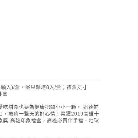
21顆入)/盒，堅果聚塔8入/盒；禮盒尺寸
／外盒
愛吃甜食也要為健康把關小小一顆， 迅速補
口，療癒一整天的好心情！榮獲2019高雄十
象獎-高雄印象禮盒，高雄必買伴手禮、地球