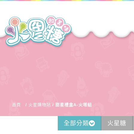
首頁
火星購物站
甜星禮盒A-火塔組
全部分類
火星糖