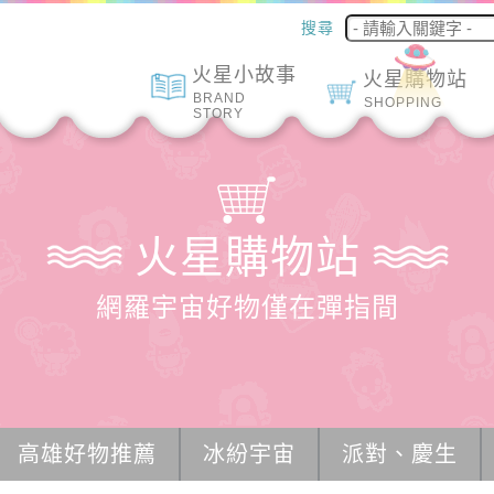
搜尋
火星小故事
火星購物站
BRAND
SHOPPING
STORY
火星購物站
網羅宇宙好物僅在彈指間
高雄好物推薦
冰紛宇宙
派對、慶生