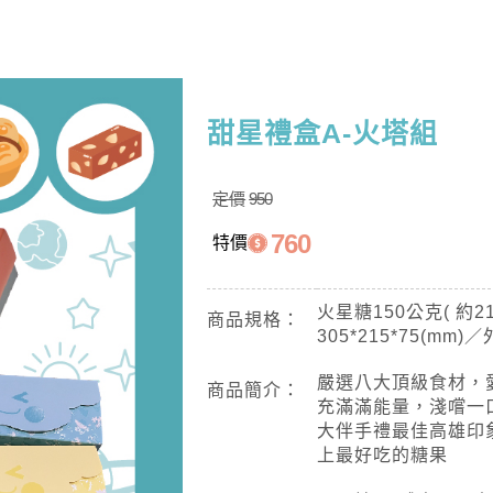
甜星禮盒A-火塔組
定價
950
760
特價
火星糖150公克( 約
商品規格：
305*215*75(mm)
嚴選八大頂級食材，
商品簡介：
充滿滿能量，淺嚐一
大伴手禮最佳高雄印
上最好吃的糖果