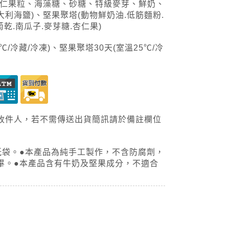
杏仁果粒、海藻糖、砂糖、特級麥芽、鮮奶、
利海鹽)、堅果聚塔(動物鮮奶油.低筋麵粉.
萄乾.南瓜子.麥芽糖.杏仁果)
5℃/冷藏/冷凍)、堅果聚塔30天(室溫25℃/冷
收件人，若不需傳送出貨簡訊請於備註欄位
紙袋。●本產品為純手工製作，不含防腐劑，
畢。●本產品含有牛奶及堅果成分，不適合