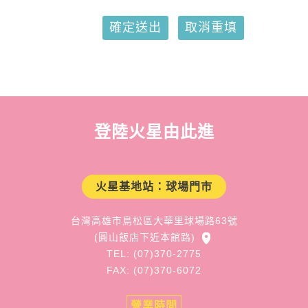
確定送出
取消重填
登陸火星由此進
火星基地站：球場門市
台灣高雄市鳥松區大華里球場路63號
(圓山飯店下近本館路)
TEL: (07)370-2775
FAX: (07)370-6072
營業時間