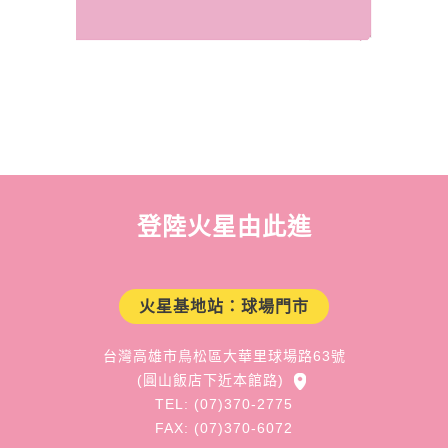
登陸火星由此進
火星基地站：球場門市
台灣高雄市鳥松區大華里球場路63號
(圓山飯店下近本館路)
TEL: (07)370-2775
FAX: (07)370-6072