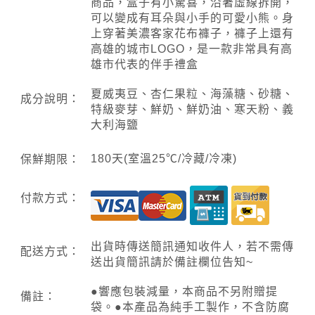
商品，盒子有小驚喜，沿著虛線拆開，
可以變成有耳朵與小手的可愛小熊。身
上穿著美濃客家花布褲子，褲子上還有
高雄的城市LOGO，是一款非常具有高
雄市代表的伴手禮盒
夏威夷豆、杏仁果粒、海藻糖、砂糖、
成分說明：
特級麥芽、鮮奶、鮮奶油、寒天粉、義
大利海鹽
180天(室溫25℃/冷藏/冷凍)
保鮮期限：
付款方式：
出貨時傳送簡訊通知收件人，若不需傳
配送方式：
送出貨簡訊請於備註欄位告知~
●響應包裝減量，本商品不另附贈提
備註：
袋。●本產品為純手工製作，不含防腐