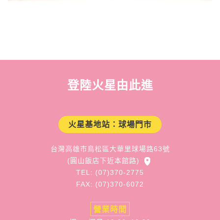
登陸火星由此進
火星基地站：球場門市
台灣高雄市鳥松區大華里球場路63號
(圓山飯店下近本館路)
TEL: (07)370-2775
FAX: (07)370-6072
營業時間