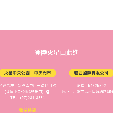
登陸火星由此進
火星中央公園：中央門市
糖西國際有限公司
台灣高雄市新興區中山一路14-1號
統編：54625592
(捷運中央公園3號出口)
地址：高雄市鳥松區球場路65
TEL: (07)231-3331
營業時間