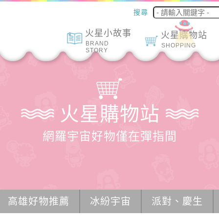
搜尋
火星小故事
火星購物站
BRAND
SHOPPING
STORY
火星購物站
網羅宇宙好物僅在彈指間
高雄好物推薦
冰紛宇宙
派對、慶生