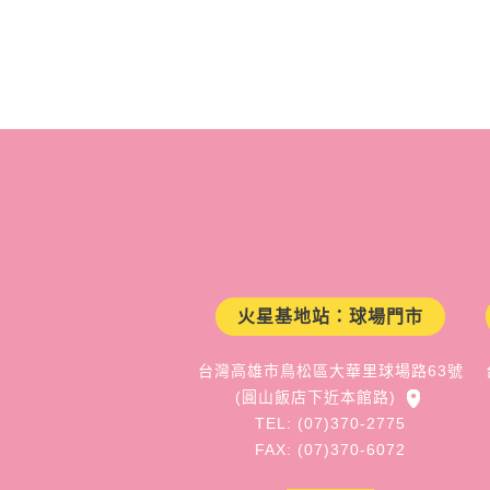
火星基地站：球場門市
台灣高雄市鳥松區大華里球場路63號
(圓山飯店下近本館路)
TEL: (07)370-2775
FAX: (07)370-6072