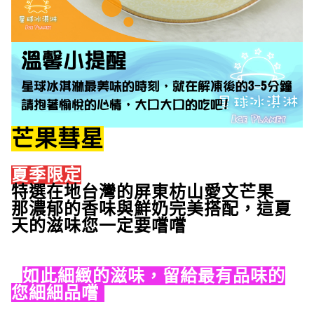
芒果彗星
夏季限定
特選在地台灣的屏東枋山愛文芒果
那濃郁的香味與鮮奶完美搭配，這夏
天的滋味您一定要嚐嚐
如此細緻的滋味，留給最有品味的
您細細品嚐