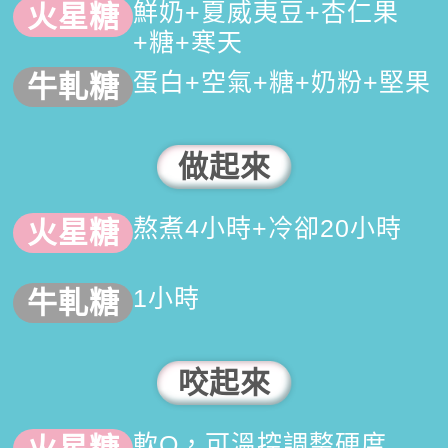
鮮奶+夏威夷豆+杏仁果
+糖+寒天
蛋白+空氣+糖+奶粉+堅果
做起來
熬煮4小時+冷卻20小時
1小時
咬起來
軟Q，可溫控調整硬度