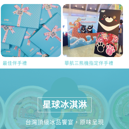
最佳伴手禮
華航三熊機指定伴手禮
星球冰淇淋
台灣頂級冰品饗宴，原味呈現