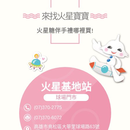
來找火星寶寶
火星糖伴手禮哪裡買!
火星基地站
球場門市
(07)370-2775
(07)370-6072
高雄市鳥松區大華里球場路63號