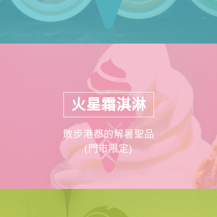
火星霜淇淋
散步港都的解暑聖品
(門市限定)