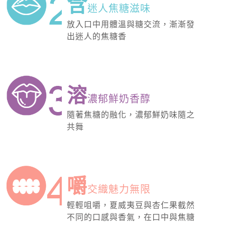
含
迷人焦糖滋味
放入口中用體溫與糖交流，漸漸發
出迷人的焦糖香
溶
濃郁鮮奶香醇
隨著焦糖的融化，濃郁鮮奶味隨之
共舞
嚼
交織魅力無限
輕輕咀嚼，夏威夷豆與杏仁果截然
不同的口感與香氣，在口中與焦糖