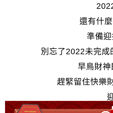
20
還有什麼
準備迎
別忘了2022未完
早鳥財神即
趕緊留住快樂