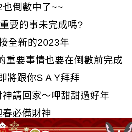
22也倒數中了~~
重要的事未完成嗎?
接全新的2023年
成的重要事情也要在倒數前完成
將跟你S A Y拜拜
財神請回家～呷甜甜過好年
迎春必備財神