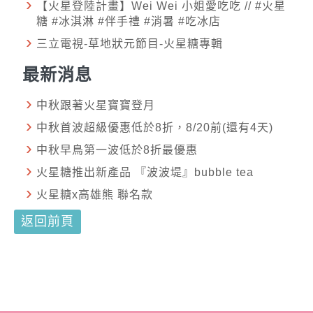
【火星登陸計畫】Wei Wei 小姐愛吃吃 // #火星
糖 #冰淇淋 #伴手禮 #消暑 #吃冰店
三立電視-草地狀元節目-火星糖專輯
最新消息
中秋跟著火星寶寶登月
中秋首波超級優惠低於8折，8/20前(還有4天)
中秋早鳥第一波低於8折最優惠
火星糖推出新產品 『波波堤』bubble tea
火星糖x高雄熊 聯名款
返回前頁