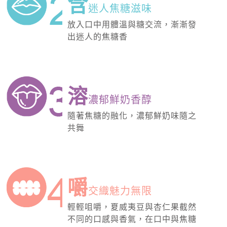
含
迷人焦糖滋味
放入口中用體溫與糖交流，漸漸發
出迷人的焦糖香
溶
濃郁鮮奶香醇
隨著焦糖的融化，濃郁鮮奶味隨之
共舞
嚼
交織魅力無限
輕輕咀嚼，夏威夷豆與杏仁果截然
不同的口感與香氣，在口中與焦糖