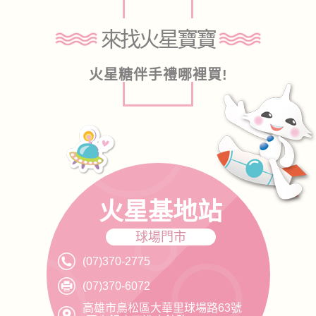
來找火星寶寶
火星糖伴手禮哪裡買!
火星基地站
球場門市
(07)370-2775
(07)370-6072
高雄市鳥松區大華里球場路63號