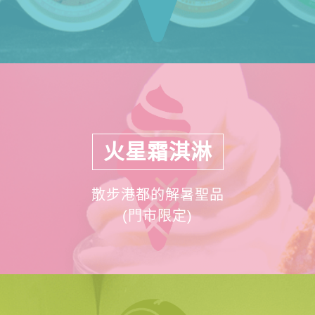
火星霜淇淋
散步港都的解暑聖品
(門市限定)