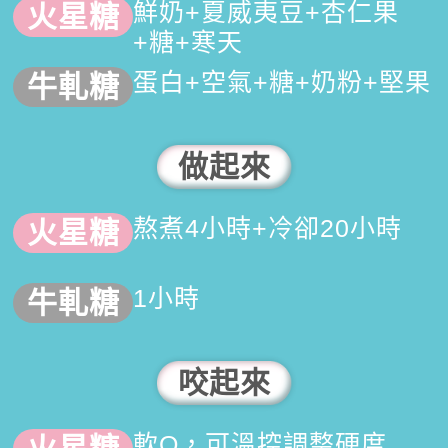
鮮奶+夏威夷豆+杏仁果
+糖+寒天
蛋白+空氣+糖+奶粉+堅果
做起來
熬煮4小時+冷卻20小時
1小時
咬起來
軟Q，可溫控調整硬度