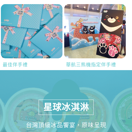
最佳伴手禮
華航三熊機指定伴手禮
星球冰淇淋
台灣頂級冰品饗宴，原味呈現