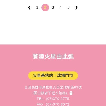
1
2
3
4
5
登陸火星由此進
火星基地站：球場門市
台灣高雄市鳥松區大華里球場路63號
(圓山飯店下近本館路)
TEL: (07)370-2775
FAX: (07)370-6072