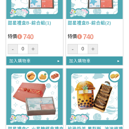
甜星禮盒B-綜合組(1)
甜星禮盒B-綜合組(2)
740
740
特價
特價
-
+
-
+
加入購物車
加入購物車
甜星禮盒C-火星糖經典禮盒
珍珠奶茶 鳳梨酥 -波波堤禮