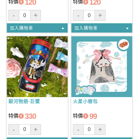
120
120
特價
特價
-
+
-
+
加入購物車
加入購物車
銀河物語-巨蟹
火星小樹包
330
99
特價
特價
-
+
-
+