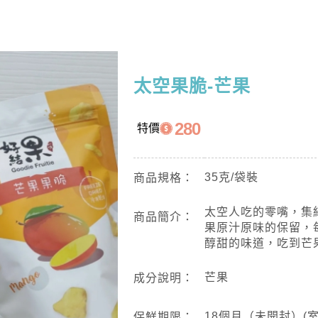
太空果脆-芒果
280
特價
35克/袋裝
商品規格：
太空人吃的零嘴，集
商品簡介：
果原汁原味的保留，
醇甜的味道，吃到芒
芒果
成分說明：
18個月（未開封）(室
保鮮期限：