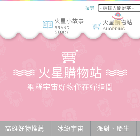
搜尋
火星小故事
火星購物站
BRAND
SHOPPING
STORY
火星購物站
網羅宇宙好物僅在彈指間
高雄好物推薦
冰紛宇宙
派對、慶生