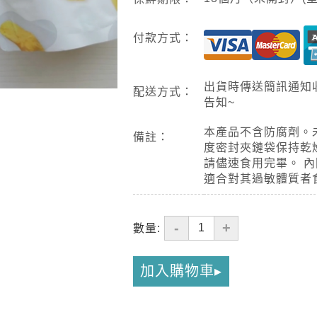
付款方式：
出貨時傳送簡訊通知
配送方式：
告知~
本產品不含防腐劑。
備註：
度密封夾鏈袋保持乾
請儘速食用完畢。 
適合對其過敏體質者
-
+
數量:
加入購物車