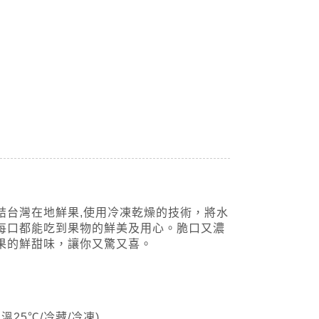
結台灣在地鮮果,使用冷凍乾燥的技術，將水
每口都能吃到果物的鮮美及用心。脆口又濃
果的鮮甜味，讓你又驚又喜。
溫25℃/冷藏/冷凍)