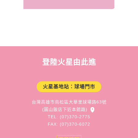
登陸火星由此進
火星基地站：球場門市
台灣高雄市鳥松區大華里球場路63號
(圓山飯店下近本館路)
TEL: (07)370-2775
FAX: (07)370-6072