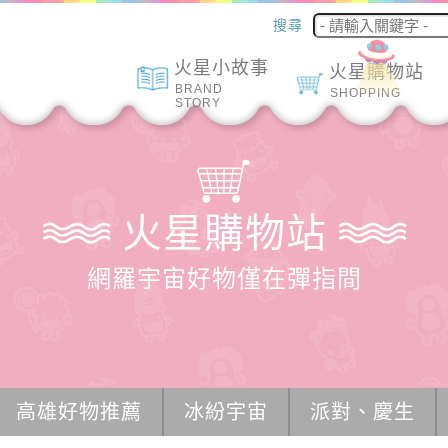
搜尋
火星小故事
火星購物站
BRAND
SHOPPING
STORY
火星購物站
網羅宇宙好物僅在彈指間
高雄好物推薦
冰紛宇宙
派對、慶生