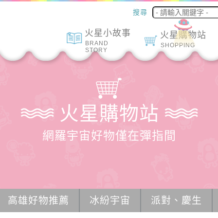
搜尋
火星小故事
火星購物站
BRAND
SHOPPING
STORY
火星購物站
網羅宇宙好物僅在彈指間
高雄好物推薦
冰紛宇宙
派對、慶生