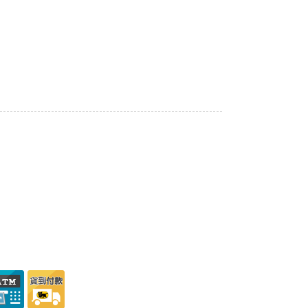
購物車
火星幣
會員
門市據點
TOP