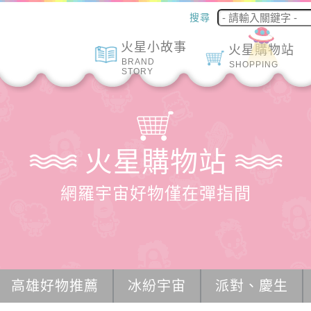
搜尋
火星小故事
火星購物站
BRAND
SHOPPING
STORY
火星購物站
網羅宇宙好物僅在彈指間
高雄好物推薦
冰紛宇宙
派對、慶生