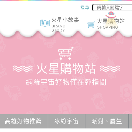
搜尋
火星小故事
火星購物站
BRAND
SHOPPING
STORY
火星購物站
網羅宇宙好物僅在彈指間
高雄好物推薦
冰紛宇宙
派對、慶生