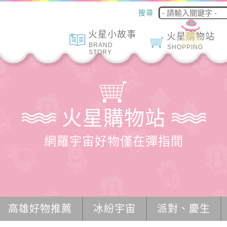
搜尋
火星小故事
火星購物站
BRAND
SHOPPING
STORY
火星購物站
網羅宇宙好物僅在彈指間
高雄好物推薦
冰紛宇宙
派對、慶生