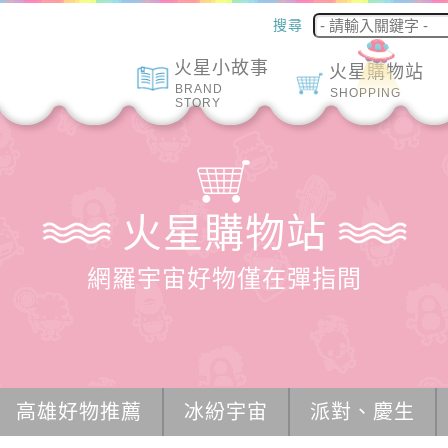
搜尋
火星小故事
火星購物站
BRAND
SHOPPING
STORY
火星購物站
網羅宇宙好物僅在彈指間
高雄好物推薦
冰紛宇宙
派對、慶生