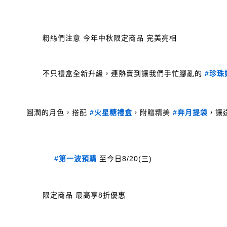
粉絲們注意 今
年中秋限定商品 完美亮相
		不只禮盒全新升級，連熱賣到讓我們手忙腳亂的 
#珍珠
	圓潤的月色，搭配 
#火星糖禮盒
，附贈精美 
#奔月提袋
#第一波預購
 至今日8/20(三)
		限定商品 最高享8折優惠
