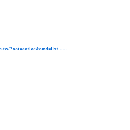
tw/?act=active&cmd=list......