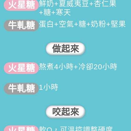
鮮奶+夏威夷豆+杏仁果
+糖+寒天
蛋白+空氣+糖+奶粉+堅果
做起來
熬煮4小時+冷卻20小時
1小時
咬起來
軟Q，可溫控調整硬度