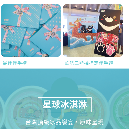
最佳伴手禮
華航三熊機指定伴手禮
星球冰淇淋
台灣頂級冰品饗宴，原味呈現