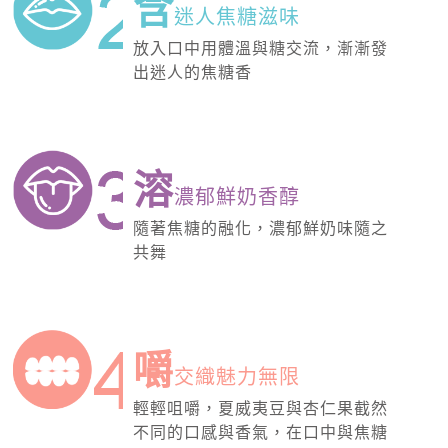
含
迷人焦糖滋味
放入口中用體溫與糖交流，漸漸發
出迷人的焦糖香
溶
濃郁鮮奶香醇
隨著焦糖的融化，濃郁鮮奶味隨之
共舞
嚼
交織魅力無限
輕輕咀嚼，夏威夷豆與杏仁果截然
不同的口感與香氣，在口中與焦糖