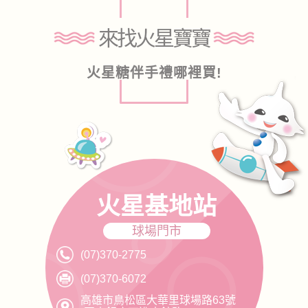
來找火星寶寶
火星糖伴手禮哪裡買!
火星基地站
球場門市
(07)370-2775
(07)370-6072
高雄市鳥松區大華里球場路63號