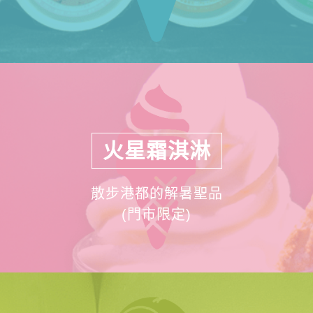
火星霜淇淋
散步港都的解暑聖品
(門市限定)