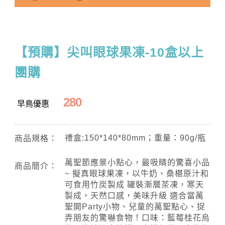
【預購】尖叫眼球果凍-10盒以上
團購
280
早鳥優惠
禮盒:150*140*80mm；重量：90g/瓶
商品規格：
萬聖節應景小點心，最吸睛的驚喜小品
商品簡介：
~ 擬真眼球果凍，以牛奶、桑椹原汁和
可食用竹炭製成 罐裝漸層茶凍，寒天
製成，天然口感，美味升級 適合當萬
聖開Party小物、兒童的萬聖點心、捉
弄朋友的驚嚇食物！口味：藍莓桂花烏